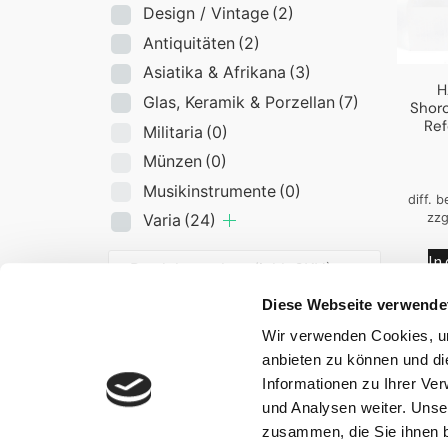
Design / Vintage
(2)
Antiquitäten
(2)
Asiatika & Afrikana
(3)
H
Glas, Keramik & Porzellan
(7)
Shoro
Re
Militaria
(0)
Münzen
(0)
Musikinstrumente
(0)
diff. 
zzg
Varia
(24)
In
Diese Webseite verwende
Marken
Wir verwenden Cookies, um
anbieten zu können und di
Informationen zu Ihrer Ve
Metalle
und Analysen weiter. Unse
zusammen, die Sie ihnen b