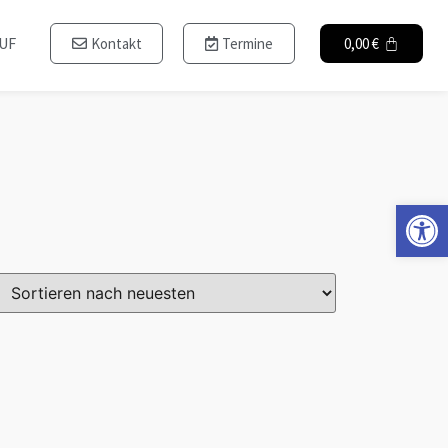
UF
Kontakt
Termine
0,00
€
Op